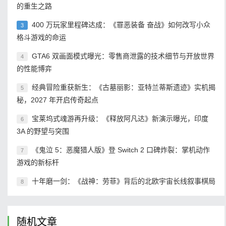
的重生之路
400 万玩家里程碑达成：《罪恶装备 奋战》如何改写小众
3
格斗游戏的命运
GTA6 双画面模式曝光：零售商泄露的技术细节与开放世界
4
的性能博弈
经典冒险重获新生：《古墓丽影：亚特兰蒂斯遗迹》实机揭
5
秘，2027 年开启传奇起点
宝莱坞式魂游再升级：《释放阿凡达》新演示曝光，印度
6
3A 的野望与突围
《鬼泣 5：恶魔猎人版》登 Switch 2 口碑炸裂：掌机动作
7
游戏的新标杆
十年磨一剑：《战神：劳菲》背后的北欧宇宙长线叙事棋局
8
随机文章