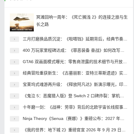
冥滩回响一周年：《死亡搁浅 2》的连接之旅与生
长之路
三月打磨换品质沉淀：《啦嗒铛》延期背后，经典节奏 IP 的重生之路
400 万玩家里程碑达成：《罪恶装备 奋战》如何改写小众格斗游戏的命运
GTA6 双画面模式曝光：零售商泄露的技术细节与开放世界的性能博弈
经典冒险重获新生：《古墓丽影：亚特兰蒂斯遗迹》实机揭秘，2027 年开启传奇起点
宝莱坞式魂游再升级：《释放阿凡达》新演示曝光，印度 3A 的野望与突围
《鬼泣 5：恶魔猎人版》登 Switch 2 口碑炸裂：掌机动作游戏的新标杆
十年磨一剑：《战神：劳菲》背后的北欧宇宙长线叙事棋局
Ninja Theory《Senua（赛娜）》重磅公布：2027 年发售 首发 XGP 坚守线性叙事打造沉浸式史诗
《我的世界：地下城 2》重磅官宣 2026 年 9 月 29 日全球发售 全平台覆盖含 Switch 2 首发