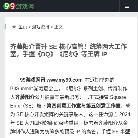
主页
>
游戏资讯
> 正文
齐藤阳介晋升 SE 核心高管！统筹两大工作
室，手握《DQ》《尼尔》等王牌 IP
99游戏网讯 www.my99.com
在近期举办的
BitSummit 游戏展会上，《尼尔》系列主创、传奇制作
人
齐藤阳介
公开披露其最新职务：已正式接管 Square
Enix（SE）旗下
第四创意工作室
与
第五创意工作室
，成
为 SE 核心开发矩阵的关键掌舵人。这一任命源自 2024
年 SE 大刀阔斧的组织架构重组，标志着齐藤阳介从金
牌制作人进阶为统筹多款顶级 IP 的高管，手握 SE 半壁