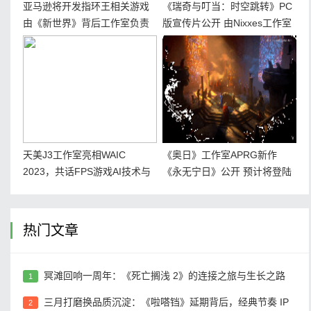
亚马逊将开发指环王相关游戏
《瑞奇与叮当：时空跳转》PC
由《新世界》背后工作室负责
版宣传片公开 由Nixxes工作室
负责移植
天美J3工作室亮相WAIC
《奥日》工作室APRG新作
2023，共话FPS游戏AI技术与
《永无宁日》公开 预计将登陆
跨领域科创应用
PS5、Xbox Series X|S、PC平
台
热门文章
冥滩回响一周年：《死亡搁浅 2》的连接之旅与生长之路
1
三月打磨换品质沉淀：《啦嗒铛》延期背后，经典节奏 IP
2