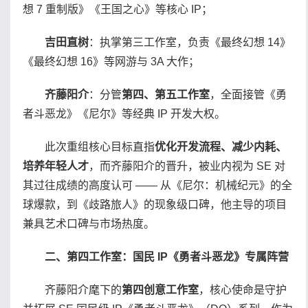
想 7 重制版》《王国之心》等核心 IP；
吉田直树
：执掌第三工作室，负责《最终幻想 14》
《最终幻想 16》等网游与 3A 大作；
齐藤阳介
：分管
第四、第五工作室
，全面接管《勇
者斗恶龙》《尼尔》等经典 IP 开发大权。
此次重组核心目标直指
优化开发流程、减少内耗、
培养年轻人才
，而齐藤阳介的晋升，被业内视为 SE 对
其过往成绩的高度认可 —— 从《尼尔：机械纪元》的全
球爆款，到《歧路旅人》的现象级口碑，他主导的项目
兼具艺术口碑与市场热度。
二、第四工作室：国民 IP《勇者斗恶龙》专属阵营
齐藤阳介麾下的
第四创意工作室
，核心使命是守护