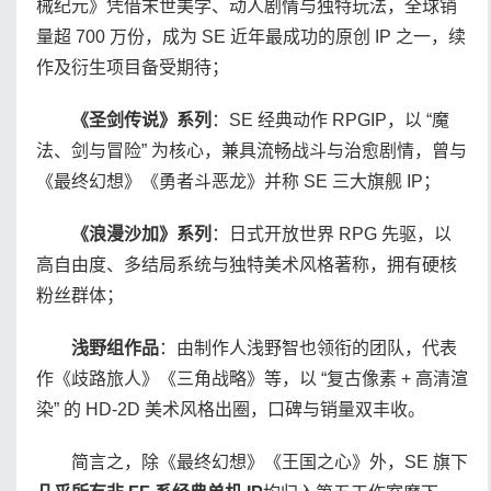
械纪元》凭借末世美学、动人剧情与独特玩法，全球销
量超 700 万份，成为 SE 近年最成功的原创 IP 之一，续
作及衍生项目备受期待；
《圣剑传说》系列
：SE 经典动作 RPGIP，以 “魔
法、剑与冒险” 为核心，兼具流畅战斗与治愈剧情，曾与
《最终幻想》《勇者斗恶龙》并称 SE 三大旗舰 IP；
《浪漫沙加》系列
：日式开放世界 RPG 先驱，以
高自由度、多结局系统与独特美术风格著称，拥有硬核
粉丝群体；
浅野组作品
：由制作人浅野智也领衔的团队，代表
作《歧路旅人》《三角战略》等，以 “复古像素 + 高清渲
染” 的 HD-2D 美术风格出圈，口碑与销量双丰收。
简言之，除《最终幻想》《王国之心》外，SE 旗下