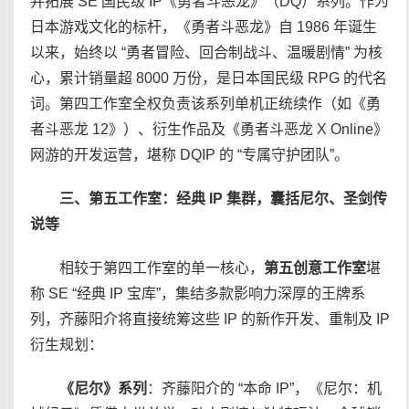
并拓展 SE 国民级 IP《勇者斗恶龙》（DQ）系列。作为
日本游戏文化的标杆，《勇者斗恶龙》自 1986 年诞生
以来，始终以 “勇者冒险、回合制战斗、温暖剧情” 为核
心，累计销量超 8000 万份，是日本国民级 RPG 的代名
词。第四工作室全权负责该系列单机正统续作（如《勇
者斗恶龙 12》）、衍生作品及《勇者斗恶龙 X Online》
网游的开发运营，堪称 DQIP 的 “专属守护团队”。
三、第五工作室：经典 IP 集群，囊括尼尔、圣剑传
说等
相较于第四工作室的单一核心，
第五创意工作室
堪
称 SE “经典 IP 宝库”，集结多款影响力深厚的王牌系
列，齐藤阳介将直接统筹这些 IP 的新作开发、重制及 IP
衍生规划：
《尼尔》系列
：齐藤阳介的 “本命 IP”，《尼尔：机