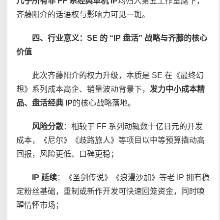
几乎所有非 FF 系经典单机 IP
均归入第五工作室麾下，
齐藤阳介的话语权与影响力可见一斑。
四、行业意义：SE 的 “IP 盘活” 战略与齐藤的核心
价值
此次齐藤阳介的权力升级，本质是 SE 在《最终幻
想》系列成本高企、销量波动背景下，
发力中小成本精
品、盘活经典 IP
的核心战略落地。
风险分散
：相较于 FF 系列动辄数十亿日元的开发
成本，《尼尔》《歧路旅人》等项目以中等预算撬动高
回报，风险更低、口碑更稳；
IP 延续
：《圣剑传说》《浪漫沙加》等老 IP 拥有稳
定粉丝基础，重制或新作开发可快速回笼资金，同时唤
醒情怀市场；