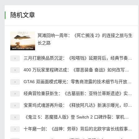
随机文章
冥滩回响一周年：《死亡搁浅 2》的连接之旅与生
长之路
三月打磨换品质沉淀：《啦嗒铛》延期背后，经典节奏 IP 的重生之路
400 万玩家里程碑达成：《罪恶装备 奋战》如何改写小众格斗游戏的命运
GTA6 双画面模式曝光：零售商泄露的技术细节与开放世界的性能博弈
经典冒险重获新生：《古墓丽影：亚特兰蒂斯遗迹》实机揭秘，2027 年开启传奇起点
宝莱坞式魂游再升级：《释放阿凡达》新演示曝光，印度 3A 的野望与突围
《鬼泣 5：恶魔猎人版》登 Switch 2 口碑炸裂：掌机动作游戏的新标杆
十年磨一剑：《战神：劳菲》背后的北欧宇宙长线叙事棋局