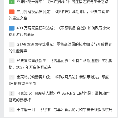
冥滩回响一周年：《死亡搁浅 2》的连接之旅与生长之路
1
三月打磨换品质沉淀：《啦嗒铛》延期背后，经典节奏 IP
2
的重生之路
400 万玩家里程碑达成：《罪恶装备 奋战》如何改写小众
3
格斗游戏的命运
GTA6 双画面模式曝光：零售商泄露的技术细节与开放世界
4
的性能博弈
经典冒险重获新生：《古墓丽影：亚特兰蒂斯遗迹》实机揭
5
秘，2027 年开启传奇起点
宝莱坞式魂游再升级：《释放阿凡达》新演示曝光，印度
6
3A 的野望与突围
《鬼泣 5：恶魔猎人版》登 Switch 2 口碑炸裂：掌机动作
7
游戏的新标杆
十年磨一剑：《战神：劳菲》背后的北欧宇宙长线叙事棋局
8