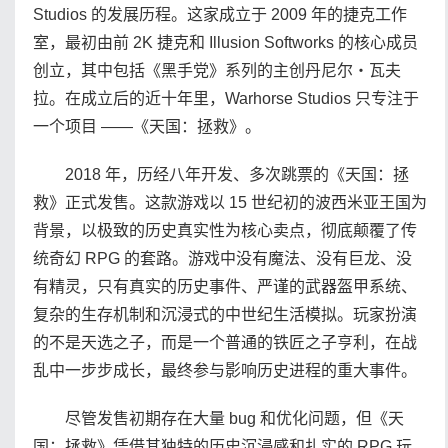
Studios 的发展历程。这家成立于 2009 年的捷克工作
室，最初由前 2K 捷克和 Illusion Softworks 的核心成员
创立，其中包括《黑手党》系列的主创丹尼尔・瓦夫
拉。在成立后的近十年里，Warhorse Studios 只专注于
一个项目 ——《天国：拯救》。
2018 年，历经八年开发、多次跳票的《天国：拯
救》正式发售。这款游戏以 15 世纪初的波西米亚王国为
背景，以极致的历史真实性为核心卖点，彻底颠覆了传
统奇幻 RPG 的套路。游戏中没有魔法、没有巨龙、没
有精灵，只有真实的历史事件、严谨的武器盔甲系统、
复杂的生存机制和沉浸式的中世纪生活模拟。玩家扮演
的不是天选之子，而是一个普通的铁匠之子亨利，在战
乱中一步步成长，最终参与影响历史进程的重大事件。
尽管发售初期存在大量 bug 和优化问题，但《天
国：拯救》凭借其独特的历史沉浸感和扎实的 RPG 玩