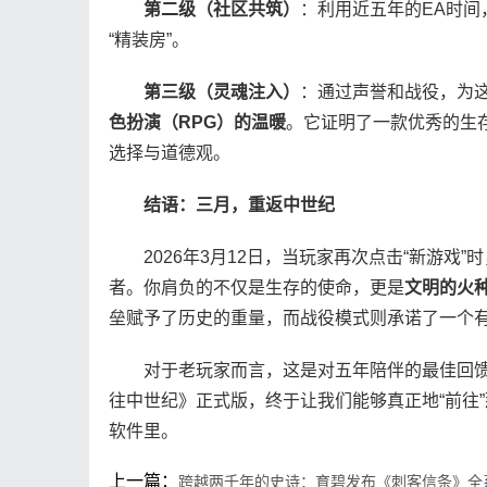
第二级（社区共筑）
：利用近五年的EA时间
“精装房”。
第三级（灵魂注入）
：通过声誉和战役，为这
色扮演（RPG）的温暖
。它证明了一款优秀的生
选择与道德观。
结语：三月，重返中世纪
2026年3月12日，当玩家再次点击“新游戏
者。你肩负的不仅是生存的使命，更是
文明的火
垒赋予了历史的重量，而战役模式则承诺了一个
对于老玩家而言，这是对五年陪伴的最佳回馈；
往中世纪》正式版，终于让我们能够真正地“前往
软件里。
上一篇：
跨越两千年的史诗：育碧发布《刺客信条》全