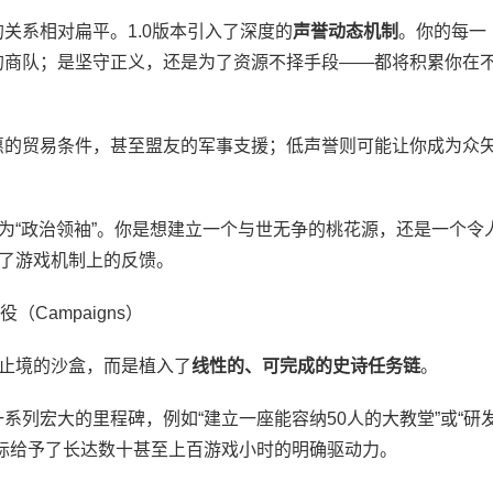
系相对扁平。1.0版本引入了深度的
声誉动态机制
。你的每一
的商队；是坚守正义，还是为了资源不择手段——都将积累你在
惠的贸易条件，甚至盟友的军事支援；低声誉则可能让你成为众
变为“政治领袖”。你是想建立一个与世无争的桃花源，还是一个令
有了游戏机制上的反馈。
役（Campaigns）
止境的沙盒，而是植入了
线性的、可完成的史诗任务链
。
系列宏大的里程碑，例如“建立一座能容纳50人的大教堂”或“研
标给予了长达数十甚至上百游戏小时的明确驱动力。