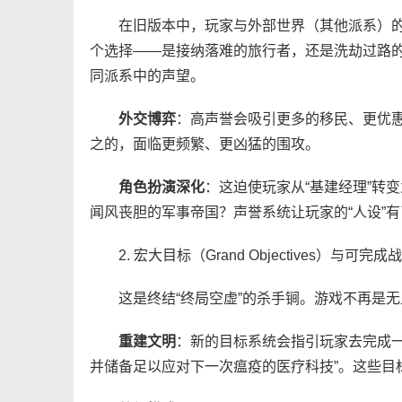
在旧版本中，玩家与外部世界（其他派系）的关
个选择——是接纳落难的旅行者，还是洗劫过路
同派系中的声望。
外交博弈
：高声誉会吸引更多的移民、更优
之的，面临更频繁、更凶猛的围攻。
角色扮演深化
：这迫使玩家从“基建经理”转
闻风丧胆的军事帝国？声誉系统让玩家的“人设”
2. 宏大目标（Grand Objectives）与可完成战
这是终结“终局空虚”的杀手锏。游戏不再是无
重建文明
：新的目标系统会指引玩家去完成一
并储备足以应对下一次瘟疫的医疗科技”。这些目