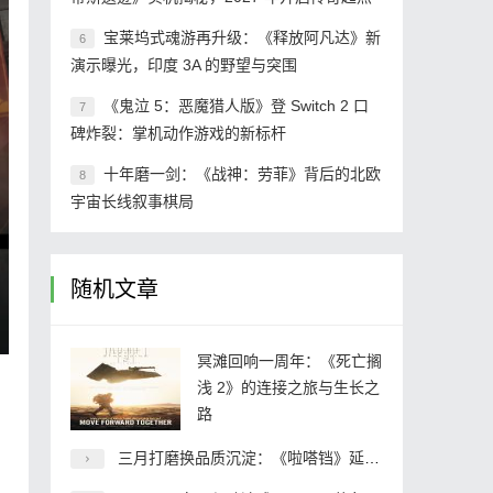
宝莱坞式魂游再升级：《释放阿凡达》新
6
演示曝光，印度 3A 的野望与突围
《鬼泣 5：恶魔猎人版》登 Switch 2 口
7
碑炸裂：掌机动作游戏的新标杆
十年磨一剑：《战神：劳菲》背后的北欧
8
宇宙长线叙事棋局
随机文章
冥滩回响一周年：《死亡搁
浅 2》的连接之旅与生长之
路
三月打磨换品质沉淀：《啦嗒铛》延期背后，经典节奏 IP 的重生之路