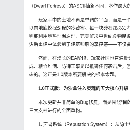
（Dwarf Fortress）的ASCII抽象不同，本作
玩家手中的土地不再是单调的平面，而是一个拥
以向地底挖掘深邃的冷藏窖。每一块砖石都必须
则能利用地热恒温原理，完美解决中世纪食物腐败
灾后重建中体验到了建筑师般的掌控感——不仅
然而，在漫长的EA阶段，玩家社区也普遍反
成、粮仓堆满、防御工事足以抵御任何袭击后，游
态的。这正是1.0版本所要解决的根本命题。
1.0正式版：为沙盒注入灵魂的五大核心升级
本次更新并非简单的Bug修复，而是围绕“
目
三大支柱进行的全面重构。
1. 声誉系统（Reputation System）：从