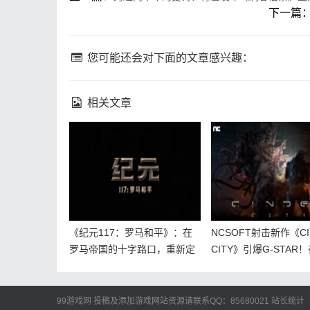
下一篇
您可能还会对下面的文章感兴趣：
相关文章
《纪元117：罗马和平》：在
NCSOFT射击新作《CI
罗马帝国的十字路口，重新定
CITY》引爆G-STAR
义文明与征服的代价
首尔点燃文明余烬
99游戏网
投稿及添加游戏网站资源请联系QQ：85680021
站长统计