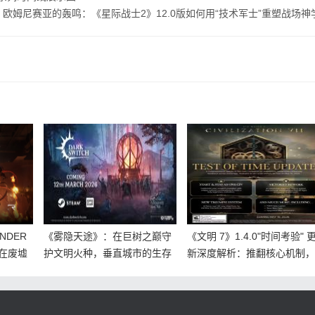
：
欧姆尼赛亚的轰鸣：《星际战士2》12.0版如何用“技术军士”重塑战场神
NDER
《雾隐天途》：在巨树之巅守
《文明 7》1.4.0"时间考验" 
！在废墟
护文明火种，垂直城市的生存
新深度解析：推翻核心机制
史诗
重塑 4X 游戏体验