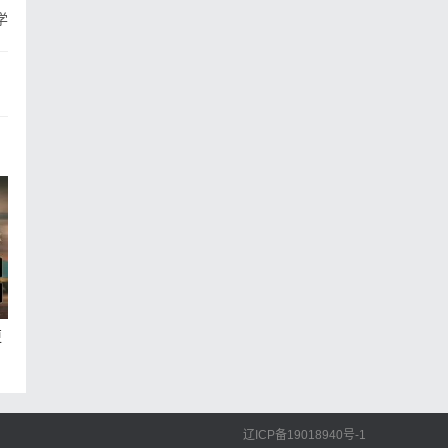
学
更
，
辽ICP备19018940号-1