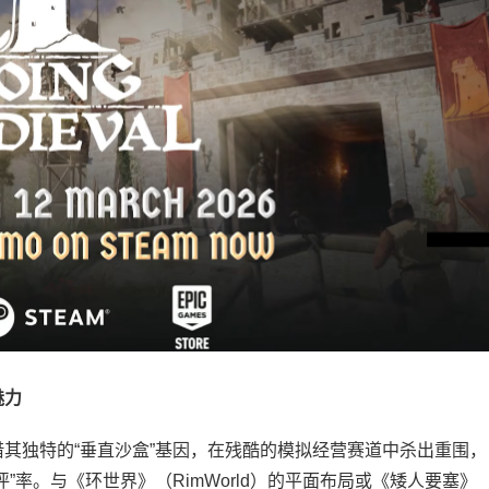
魅力
独特的“垂直沙盒”基因，在残酷的模拟经营赛道中杀出重围，
”率。与《环世界》（RimWorld）的平面布局或《矮人要塞》