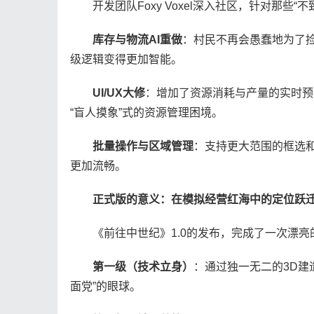
开发团队Foxy Voxel深入社区，针对那些“
库存与物流AI重做
：村民不再会愚蠢地为了
级逻辑变得更加智能。
UI/UX大修
：增加了资源消耗与产量的实时预
“盲人摸象”式的资源管理困境。
批量操作与区域管理
：支持更大范围的框选
更加流畅。
正式版的意义：在模拟经营红海中的定位跃
《前往中世纪》1.0的发布，完成了一次漂亮的
第一级（技术立身）
：通过独一无二的3D建
面党”的眼球。