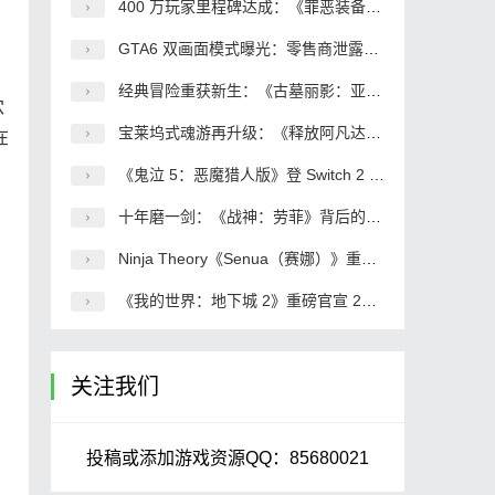
400 万玩家里程碑达成：《罪恶装备 奋战》如何改写小众格斗游戏的命运
GTA6 双画面模式曝光：零售商泄露的技术细节与开放世界的性能博弈
经典冒险重获新生：《古墓丽影：亚特兰蒂斯遗迹》实机揭秘，2027 年开启传奇起点
穴
宝莱坞式魂游再升级：《释放阿凡达》新演示曝光，印度 3A 的野望与突围
在
。
《鬼泣 5：恶魔猎人版》登 Switch 2 口碑炸裂：掌机动作游戏的新标杆
十年磨一剑：《战神：劳菲》背后的北欧宇宙长线叙事棋局
Ninja Theory《Senua（赛娜）》重磅公布：2027 年发售 首发 XGP 坚守线性叙事打造沉浸式史诗
《我的世界：地下城 2》重磅官宣 2026 年 9 月 29 日全球发售 全平台覆盖含 Switch 2 首发
关注我们
投稿或添加游戏资源QQ：85680021