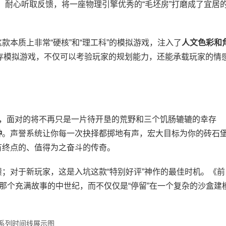
，耐心听取反馈，将一座物理引擎优秀的“毛坯房”打磨成了宜居
款本质上非常“硬核”和“理工科”的模拟游戏，注入了
人文色彩和
存模拟游戏，不仅可以考验玩家的规划能力，还能承载玩家的情
”时，面对的将不再只是一片待开垦的荒野和三个饥肠辘辘的幸存
种
。声誉系统让你每一次抉择都掷地有声，宏大目标为你的砖石
有终点的、值得为之奋斗的传奇。
对于新玩家，这是入坑这款“特别好评”神作的最佳时机。《前
”那个充满故事的中世纪，而不仅仅是“停留”在一个复杂的沙盒建
系列时间线展示图