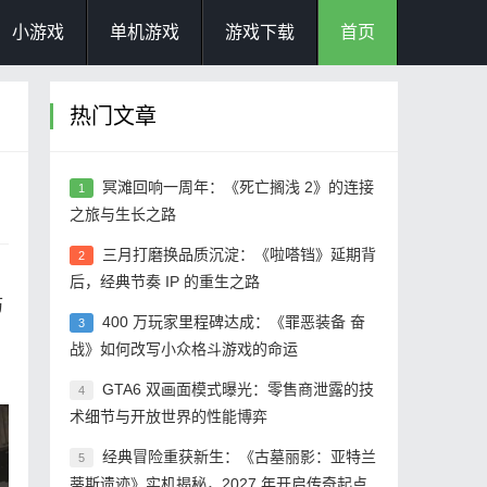
小游戏
单机游戏
游戏下载
首页
热门文章
冥滩回响一周年：《死亡搁浅 2》的连接
1
之旅与生长之路
三月打磨换品质沉淀：《啦嗒铛》延期背
2
后，经典节奏 IP 的重生之路
历
400 万玩家里程碑达成：《罪恶装备 奋
3
战》如何改写小众格斗游戏的命运
GTA6 双画面模式曝光：零售商泄露的技
4
术细节与开放世界的性能博弈
经典冒险重获新生：《古墓丽影：亚特兰
5
蒂斯遗迹》实机揭秘，2027 年开启传奇起点