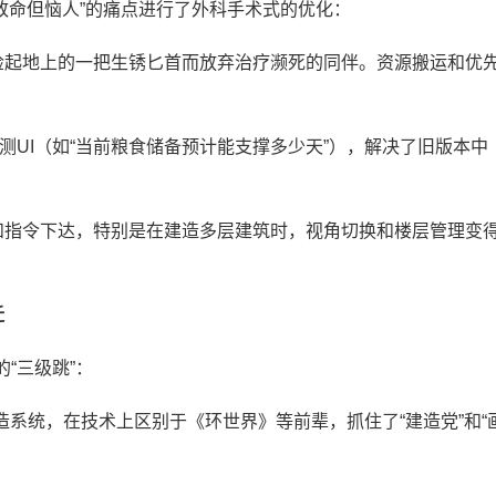
不致命但恼人”的痛点进行了外科手术式的优化：
捡起地上的一把生锈匕首而放弃治疗濒死的同伴。资源搬运和优
测UI（如“当前粮食储备预计能支撑多少天”），解决了旧版本中
和指令下达，特别是在建造多层建筑时，视角切换和楼层管理变
迁
“三级跳”：
造系统，在技术上区别于《环世界》等前辈，抓住了“建造党”和“