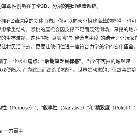
最大的革命性创新在于
全3D、分层的物理建造系统
。
有Z轴深度的立体画布。你可以向天空搭建高耸的箭塔，也可
考虑承重结构，悬挑的屋檐会因支撑不足而轰然倒塌，深挖的地
的生存难题。这种“物理真实感”与“建造自由度”的结合，让玩家
要让村民活下去，更要让他们住进一座符合力学美学的宏伟堡垒
馈了一个核心痛点：
“后期缺乏目标感”
。当坚不可摧的城堡建
戏便陷入了“为建造而建造”的循环。世界是动态的，但故事是静
的性
（Purpose）”、“
叙事性
（Narrative）”和“
精致度
（Polish）”
隐士到一方霸主