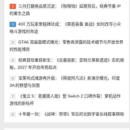
三月打磨换品质沉淀：《啦嗒铛》延期背后，经典节奏 IP
2
的重生之路
400 万玩家里程碑达成：《罪恶装备 奋战》如何改写小众
3
格斗游戏的命运
GTA6 双画面模式曝光：零售商泄露的技术细节与开放世界
4
的性能博弈
经典冒险重获新生：《古墓丽影：亚特兰蒂斯遗迹》实机揭
5
秘，2027 年开启传奇起点
宝莱坞式魂游再升级：《释放阿凡达》新演示曝光，印度
6
3A 的野望与突围
《鬼泣 5：恶魔猎人版》登 Switch 2 口碑炸裂：掌机动作
7
游戏的新标杆
十年磨一剑：《战神：劳菲》背后的北欧宇宙长线叙事棋局
8