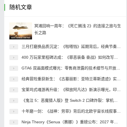
随机文章
冥滩回响一周年：《死亡搁浅 2》的连接之旅与生
长之路
三月打磨换品质沉淀：《啦嗒铛》延期背后，经典节奏 IP 的重生之路
400 万玩家里程碑达成：《罪恶装备 奋战》如何改写小众格斗游戏的命运
GTA6 双画面模式曝光：零售商泄露的技术细节与开放世界的性能博弈
经典冒险重获新生：《古墓丽影：亚特兰蒂斯遗迹》实机揭秘，2027 年开启传奇起点
宝莱坞式魂游再升级：《释放阿凡达》新演示曝光，印度 3A 的野望与突围
《鬼泣 5：恶魔猎人版》登 Switch 2 口碑炸裂：掌机动作游戏的新标杆
十年磨一剑：《战神：劳菲》背后的北欧宇宙长线叙事棋局
Ninja Theory《Senua（赛娜）》重磅公布：2027 年发售 首发 XGP 坚守线性叙事打造沉浸式史诗