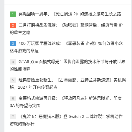
冥滩回响一周年：《死亡搁浅 2》的连接之旅与生长之路
1
三月打磨换品质沉淀：《啦嗒铛》延期背后，经典节奏 IP
2
的重生之路
400 万玩家里程碑达成：《罪恶装备 奋战》如何改写小众
3
格斗游戏的命运
GTA6 双画面模式曝光：零售商泄露的技术细节与开放世界
4
的性能博弈
经典冒险重获新生：《古墓丽影：亚特兰蒂斯遗迹》实机揭
5
秘，2027 年开启传奇起点
宝莱坞式魂游再升级：《释放阿凡达》新演示曝光，印度
6
3A 的野望与突围
《鬼泣 5：恶魔猎人版》登 Switch 2 口碑炸裂：掌机动作
7
游戏的新标杆