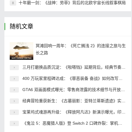
十年磨一剑：《战神：劳菲》背后的北欧宇宙长线叙事棋局
8
随机文章
冥滩回响一周年：《死亡搁浅 2》的连接之旅与生
长之路
三月打磨换品质沉淀：《啦嗒铛》延期背后，经典节奏 IP 的重生之路
400 万玩家里程碑达成：《罪恶装备 奋战》如何改写小众格斗游戏的命运
GTA6 双画面模式曝光：零售商泄露的技术细节与开放世界的性能博弈
经典冒险重获新生：《古墓丽影：亚特兰蒂斯遗迹》实机揭秘，2027 年开启传奇起点
宝莱坞式魂游再升级：《释放阿凡达》新演示曝光，印度 3A 的野望与突围
《鬼泣 5：恶魔猎人版》登 Switch 2 口碑炸裂：掌机动作游戏的新标杆